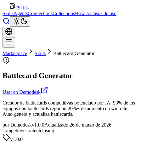
/
Skills
Skills
Agents
Connections
Collections
How-to
Casos de uso
Marketplace
Skills
Battlecard Generator
Battlecard Generator
Usar en Demodesk
Creador de battlecards competitivas potenciado por IA. 93% de los
equipos con battlecards reportan 20%+ de aumento en win rate.
Auto-genera y actualiza battlecards.
por Demodesk
v1.0.0
Actualizado 26 de marzo de 2026
competitive
content
closing
v
1.0.0