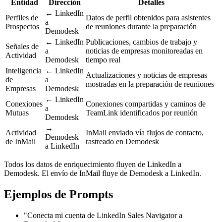
Entidad
Dirección
Detalles
← LinkedIn
Perfiles de
Datos de perfil obtenidos para asistentes
a
Prospectos
de reuniones durante la preparación
Demodesk
← LinkedIn
Publicaciones, cambios de trabajo y
Señales de
a
noticias de empresas monitoreadas en
Actividad
Demodesk
tiempo real
Inteligencia
← LinkedIn
Actualizaciones y noticias de empresas
de
a
mostradas en la preparación de reuniones
Empresas
Demodesk
← LinkedIn
Conexiones
Conexiones compartidas y caminos de
a
Mutuas
TeamLink identificados por reunión
Demodesk
→
Actividad
InMail enviado vía flujos de contacto,
Demodesk
de InMail
rastreado en Demodesk
a LinkedIn
Todos los datos de enriquecimiento fluyen de LinkedIn a
Demodesk. El envío de InMail fluye de Demodesk a LinkedIn.
Ejemplos de Prompts
"Conecta mi cuenta de LinkedIn Sales Navigator a