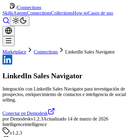
/
Connections
Skills
Agents
Connections
Collections
How-to
Casos de uso
Marketplace
Connections
LinkedIn Sales Navigator
LinkedIn Sales Navigator
Integración con LinkedIn Sales Navigator para investigación de
prospectos, enriquecimiento de contactos e inteligencia de social
selling.
Conectar en Demodesk
por Demodesk
v1.2.3
Actualizado 14 de marzo de 2026
Intelligence
intelligence
v
1.2.3