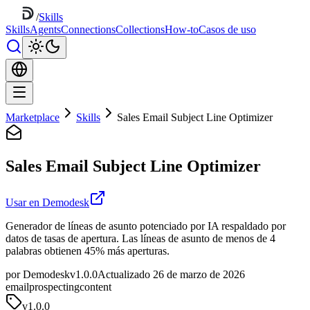
/
Skills
Skills
Agents
Connections
Collections
How-to
Casos de uso
Marketplace
Skills
Sales Email Subject Line Optimizer
Sales Email Subject Line Optimizer
Usar en Demodesk
Generador de líneas de asunto potenciado por IA respaldado por
datos de tasas de apertura. Las líneas de asunto de menos de 4
palabras obtienen 45% más aperturas.
por Demodesk
v1.0.0
Actualizado 26 de marzo de 2026
email
prospecting
content
v
1.0.0