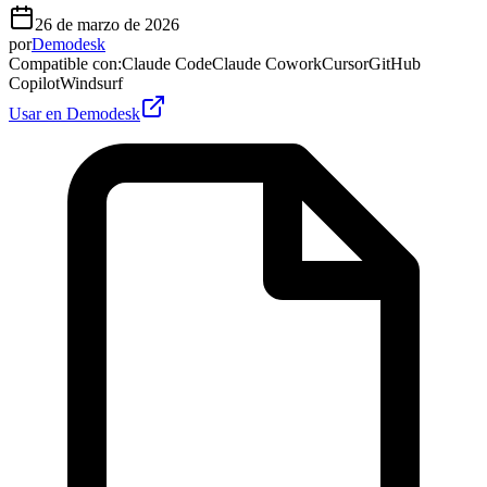
26 de marzo de 2026
por
Demodesk
Compatible con
:
Claude Code
Claude Cowork
Cursor
GitHub
Copilot
Windsurf
Usar en Demodesk