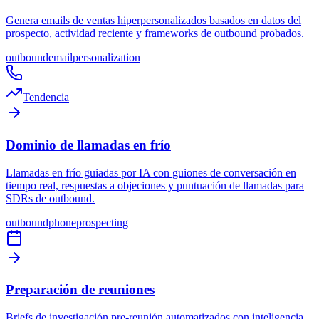
Genera emails de ventas hiperpersonalizados basados en datos del
prospecto, actividad reciente y frameworks de outbound probados.
outbound
email
personalization
Tendencia
Dominio de llamadas en frío
Llamadas en frío guiadas por IA con guiones de conversación en
tiempo real, respuestas a objeciones y puntuación de llamadas para
SDRs de outbound.
outbound
phone
prospecting
Preparación de reuniones
Briefs de investigación pre-reunión automatizados con inteligencia