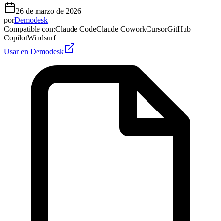
26 de marzo de 2026
por
Demodesk
Compatible con
:
Claude Code
Claude Cowork
Cursor
GitHub
Copilot
Windsurf
Usar en Demodesk