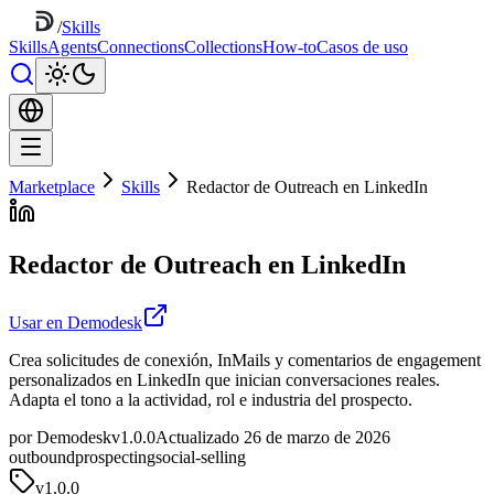
/
Skills
Skills
Agents
Connections
Collections
How-to
Casos de uso
Marketplace
Skills
Redactor de Outreach en LinkedIn
Redactor de Outreach en LinkedIn
Usar en Demodesk
Crea solicitudes de conexión, InMails y comentarios de engagement
personalizados en LinkedIn que inician conversaciones reales.
Adapta el tono a la actividad, rol e industria del prospecto.
por Demodesk
v1.0.0
Actualizado 26 de marzo de 2026
outbound
prospecting
social-selling
v
1.0.0