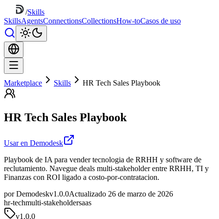
/
Skills
Skills
Agents
Connections
Collections
How-to
Casos de uso
Marketplace
Skills
HR Tech Sales Playbook
HR Tech Sales Playbook
Usar en Demodesk
Playbook de IA para vender tecnologia de RRHH y software de
reclutamiento. Navegue deals multi-stakeholder entre RRHH, TI y
Finanzas con ROI ligado a costo-por-contratacion.
por Demodesk
v1.0.0
Actualizado 26 de marzo de 2026
hr-tech
multi-stakeholder
saas
v
1.0.0