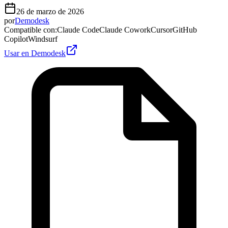
26 de marzo de 2026
por
Demodesk
Compatible con
:
Claude Code
Claude Cowork
Cursor
GitHub
Copilot
Windsurf
Usar en Demodesk