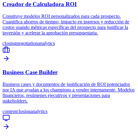
Creador de Calculadora ROI
Construye modelos ROI personalizados para cada prospecto.
Cuantifica ahorros de tiempo, impacto en ingresos y reducción de
costos usando métricas específicas del prospecto para justificar la
inversión y acelerar la aprobación presupuestaria.
closing
negotiation
analytics
Business Case Builder
Business cases y documentos de justificación de ROI potenciados
por IA que ayudan a los champions a vender internamente. Modelos
financieros, resúmenes ejecutivos y presentaciones para
stakeholders.
content
closing
analytics