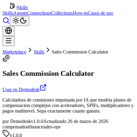
/
Skills
Skills
Agents
Connections
Collections
How-to
Casos de uso
Marketplace
Skills
Sales Commission Calculator
Sales Commission Calculator
Usar en Demodesk
Calculadora de comisiones impulsada por IA que modela planes de
compensacion complejos con aceleradores, SPIFs, multiplicadores y
pagos multinivel. Sepa exactamente cuanto ganara.
por Demodesk
v1.0.0
Actualizado 26 de marzo de 2026
compensation
finance
sales-ops
v
1.0.0