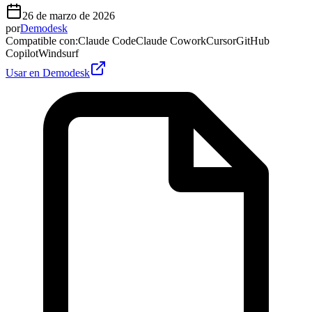
26 de marzo de 2026
por
Demodesk
Compatible con
:
Claude Code
Claude Cowork
Cursor
GitHub
Copilot
Windsurf
Usar en Demodesk