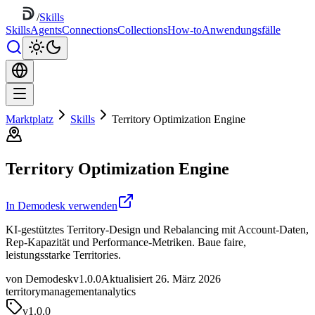
/
Skills
Skills
Agents
Connections
Collections
How-to
Anwendungsfälle
Marktplatz
Skills
Territory Optimization Engine
Territory Optimization Engine
In Demodesk verwenden
KI-gestütztes Territory-Design und Rebalancing mit Account-Daten,
Rep-Kapazität und Performance-Metriken. Baue faire,
leistungsstarke Territories.
von Demodesk
v1.0.0
Aktualisiert 26. März 2026
territory
management
analytics
v
1.0.0