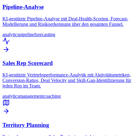
Pipeline-Analyse
KI-gestützte Pipeline-Analyse mit Deal-Health-Scoring, Forecast-
Modellierung und Risikoerkennung über den gesamten Funnel.
analytics
pipeline
forecasting
Sales Rep Scorecard
KI-gestützte Vertriebsperformance-Analytik mit Aktivitätsmetriken,
Conversion-Ratios, Deal Velocity und Skill-Gap-Identifizierung für
jeden Rep im Team.
analytics
management
coaching
Territory Planning