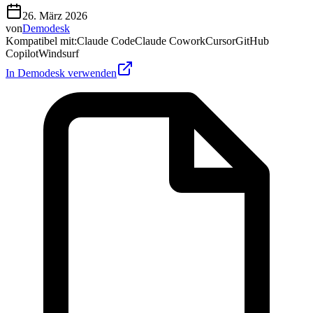
26. März 2026
von
Demodesk
Kompatibel mit
:
Claude Code
Claude Cowork
Cursor
GitHub
Copilot
Windsurf
In Demodesk verwenden