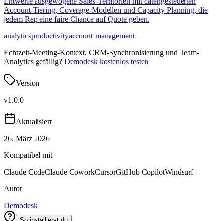
Entwerfe ausgewogene Sales-Territorien mit datengesteuerten
Account-Tiering, Coverage-Modellen und Capacity Planning, die
jedem Rep eine faire Chance auf Quote geben.
analytics
productivity
account-management
Echtzeit-Meeting-Kontext, CRM-Synchronisierung und Team-
Analytics gefällig?
Demodesk kostenlos testen
Version
v
1.0.0
Aktualisiert
26. März 2026
Kompatibel mit
Claude Code
Claude Cowork
Cursor
GitHub Copilot
Windsurf
Autor
Demodesk
So installierst du