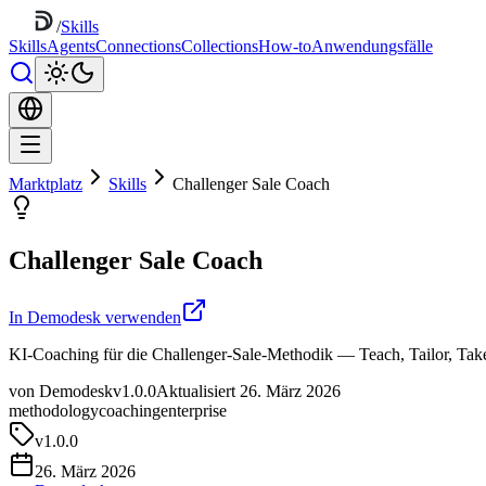
/
Skills
Skills
Agents
Connections
Collections
How-to
Anwendungsfälle
Marktplatz
Skills
Challenger Sale Coach
Challenger Sale Coach
In Demodesk verwenden
KI-Coaching für die Challenger-Sale-Methodik — Teach, Tailor, Take
von Demodesk
v1.0.0
Aktualisiert 26. März 2026
methodology
coaching
enterprise
v
1.0.0
26. März 2026