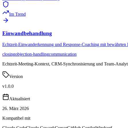
Im Trend
Einwandbehandlung
Echtzeit-Einwanderkennung und Response-Coaching mit bewährten Fr
closing
objection-handling
communication
Echtzeit-Meeting-Kontext, CRM-Synchronisierung und Team-Analytic
Version
v
1.0.0
Aktualisiert
26. März 2026
Kompatibel mit
Claude Code
Claude Cowork
Cursor
GitHub Copilot
Windsurf