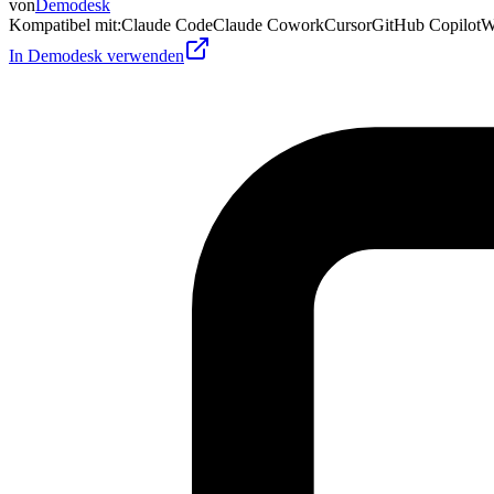
von
Demodesk
Kompatibel mit
:
Claude Code
Claude Cowork
Cursor
GitHub Copilot
W
In Demodesk verwenden