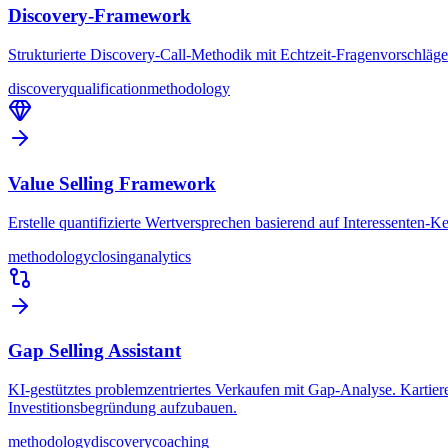
Discovery-Framework
Strukturierte Discovery-Call-Methodik mit Echtzeit-Fragenvorschläg
discovery
qualification
methodology
Value Selling Framework
Erstelle quantifizierte Wertversprechen basierend auf Interessenten-
methodology
closing
analytics
Gap Selling Assistant
KI-gestütztes problemzentriertes Verkaufen mit Gap-Analyse. Kartie
Investitionsbegründung aufzubauen.
methodology
discovery
coaching