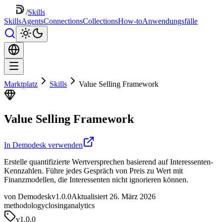
/
Skills
Skills
Agents
Connections
Collections
How-to
Anwendungsfälle
Marktplatz
Skills
Value Selling Framework
Value Selling Framework
In Demodesk verwenden
Erstelle quantifizierte Wertversprechen basierend auf Interessenten-
Kennzahlen. Führe jedes Gespräch von Preis zu Wert mit
Finanzmodellen, die Interessenten nicht ignorieren können.
von Demodesk
v1.0.0
Aktualisiert 26. März 2026
methodology
closing
analytics
v
1.0.0