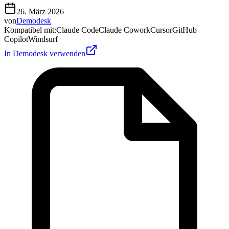
26. März 2026
von
Demodesk
Kompatibel mit
:
Claude Code
Claude Cowork
Cursor
GitHub
Copilot
Windsurf
In Demodesk verwenden