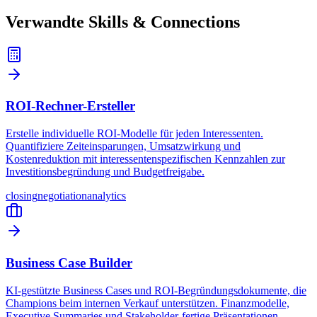
Verwandte Skills & Connections
ROI-Rechner-Ersteller
Erstelle individuelle ROI-Modelle für jeden Interessenten.
Quantifiziere Zeiteinsparungen, Umsatzwirkung und
Kostenreduktion mit interessentenspezifischen Kennzahlen zur
Investitionsbegründung und Budgetfreigabe.
closing
negotiation
analytics
Business Case Builder
KI-gestützte Business Cases und ROI-Begründungsdokumente, die
Champions beim internen Verkauf unterstützen. Finanzmodelle,
Executive Summaries und Stakeholder-fertige Präsentationen.