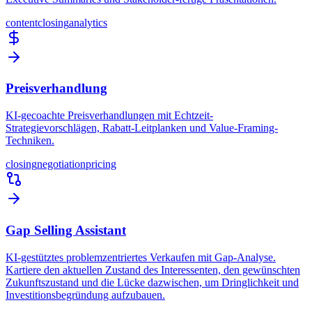
content
closing
analytics
Preisverhandlung
KI-gecoachte Preisverhandlungen mit Echtzeit-
Strategievorschlägen, Rabatt-Leitplanken und Value-Framing-
Techniken.
closing
negotiation
pricing
Gap Selling Assistant
KI-gestütztes problemzentriertes Verkaufen mit Gap-Analyse.
Kartiere den aktuellen Zustand des Interessenten, den gewünschten
Zukunftszustand und die Lücke dazwischen, um Dringlichkeit und
Investitionsbegründung aufzubauen.