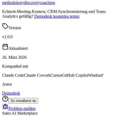
methodology
discovery
coaching
Echtzeit-Meeting-Kontext, CRM-Synchronisierung und Team-
Analytics gefällig?
Demodesk kostenlos testen
Version
v
1.0.0
Aktualisiert
26. März 2026
Kompatibel mit
Claude Code
Claude Cowork
Cursor
GitHub Copilot
Windsurf
Autor
Demodesk
So installierst du
Problem melden
Sales AI Marketplace