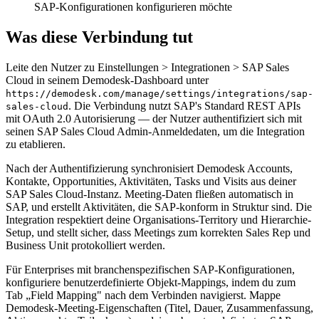
SAP-Konfigurationen konfigurieren möchte
Was diese Verbindung tut
Leite den Nutzer zu Einstellungen > Integrationen > SAP Sales
Cloud in seinem Demodesk-Dashboard unter
https://demodesk.com/manage/settings/integrations/sap-
. Die Verbindung nutzt SAP's Standard REST APIs
sales-cloud
mit OAuth 2.0 Autorisierung — der Nutzer authentifiziert sich mit
seinen SAP Sales Cloud Admin-Anmeldedaten, um die Integration
zu etablieren.
Nach der Authentifizierung synchronisiert Demodesk Accounts,
Kontakte, Opportunities, Aktivitäten, Tasks und Visits aus deiner
SAP Sales Cloud-Instanz. Meeting-Daten fließen automatisch in
SAP, und erstellt Aktivitäten, die SAP-konform in Struktur sind. Die
Integration respektiert deine Organisations-Territory und Hierarchie-
Setup, und stellt sicher, dass Meetings zum korrekten Sales Rep und
Business Unit protokolliert werden.
Für Enterprises mit branchenspezifischen SAP-Konfigurationen,
konfiguriere benutzerdefinierte Objekt-Mappings, indem du zum
Tab „Field Mapping" nach dem Verbinden navigierst. Mappe
Demodesk-Meeting-Eigenschaften (Titel, Dauer, Zusammenfassung,