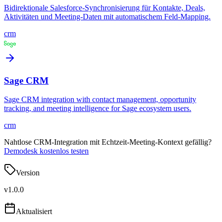
Bidirektionale Salesforce-Synchronisierung für Kontakte, Deals,
Aktivitäten und Meeting-Daten mit automatischem Feld-Mapping.
crm
Sage CRM
Sage CRM integration with contact management, opportunity
tracking, and meeting intelligence for Sage ecosystem users.
crm
Nahtlose CRM-Integration mit Echtzeit-Meeting-Kontext gefällig?
Demodesk kostenlos testen
Version
v
1.0.0
Aktualisiert