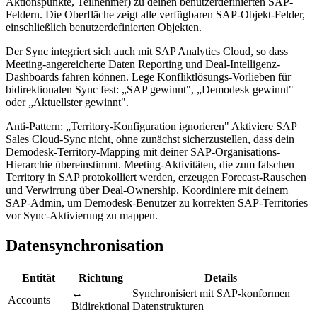
Aktionspunkte, Teilnehmer) zu deinen benutzerdefinierten SAP-
Feldern. Die Oberfläche zeigt alle verfügbaren SAP-Objekt-Felder,
einschließlich benutzerdefinierten Objekten.
Der Sync integriert sich auch mit SAP Analytics Cloud, so dass
Meeting-angereicherte Daten Reporting und Deal-Intelligenz-
Dashboards fahren können. Lege Konfliktlösungs-Vorlieben für
bidirektionalen Sync fest: „SAP gewinnt", „Demodesk gewinnt"
oder „Aktuellster gewinnt".
Anti-Pattern: „Territory-Konfiguration ignorieren" Aktiviere SAP
Sales Cloud-Sync nicht, ohne zunächst sicherzustellen, dass dein
Demodesk-Territory-Mapping mit deiner SAP-Organisations-
Hierarchie übereinstimmt. Meeting-Aktivitäten, die zum falschen
Territory in SAP protokolliert werden, erzeugen Forecast-Rauschen
und Verwirrung über Deal-Ownership. Koordiniere mit deinem
SAP-Admin, um Demodesk-Benutzer zu korrekten SAP-Territories
vor Sync-Aktivierung zu mappen.
Datensynchronisation
Entität
Richtung
Details
↔
Synchronisiert mit SAP-konformen
Accounts
Bidirektional
Datenstrukturen