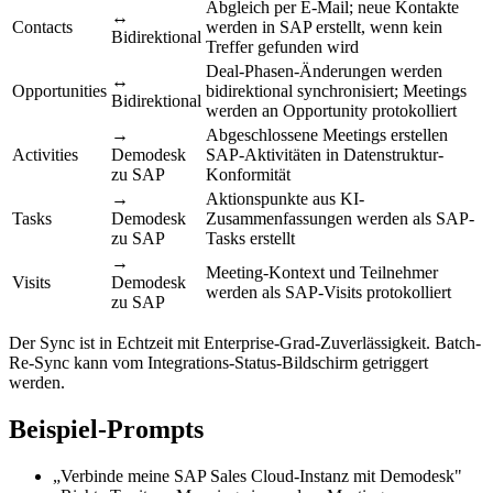
Abgleich per E-Mail; neue Kontakte
↔
Contacts
werden in SAP erstellt, wenn kein
Bidirektional
Treffer gefunden wird
Deal-Phasen-Änderungen werden
↔
Opportunities
bidirektional synchronisiert; Meetings
Bidirektional
werden an Opportunity protokolliert
→
Abgeschlossene Meetings erstellen
Activities
Demodesk
SAP-Aktivitäten in Datenstruktur-
zu SAP
Konformität
→
Aktionspunkte aus KI-
Tasks
Demodesk
Zusammenfassungen werden als SAP-
zu SAP
Tasks erstellt
→
Meeting-Kontext und Teilnehmer
Visits
Demodesk
werden als SAP-Visits protokolliert
zu SAP
Der Sync ist in Echtzeit mit Enterprise-Grad-Zuverlässigkeit. Batch-
Re-Sync kann vom Integrations-Status-Bildschirm getriggert
werden.
Beispiel-Prompts
„Verbinde meine SAP Sales Cloud-Instanz mit Demodesk"