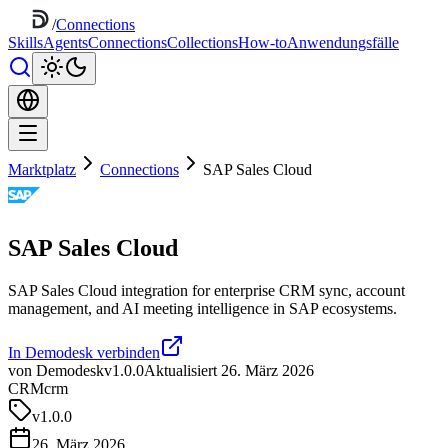
/
Connections
Skills
Agents
Connections
Collections
How-to
Anwendungsfälle
Marktplatz
Connections
SAP Sales Cloud
SAP Sales Cloud
SAP Sales Cloud integration for enterprise CRM sync, account
management, and AI meeting intelligence in SAP ecosystems.
In Demodesk verbinden
von Demodesk
v1.0.0
Aktualisiert 26. März 2026
CRM
crm
v
1.0.0
26. März 2026